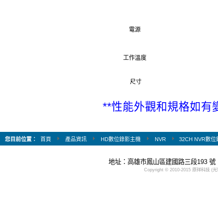
電源
工作溫度
尺寸
**性能外觀和規格如有變
您目前位置：
首頁
產品資訊
HD數位錄影主機
NVR
32CH NVR數位
地址：高雄市鳳山區建國路三段193 號 Tel：(
Copyright © 2010-2015 原祥科技 (