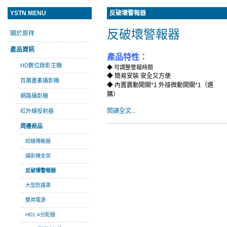
YSTN MENU
反破壞警報器
反破壞警報器
關於原祥
產品資訊
產品特性：
HD數位錄影主機
◆ 可調整警報時間
◆ 簡易安裝 安全又方便
百萬畫素攝影機
◆ 內置震動開關*1 外接微動開關*1（選
購）
網路攝影機
閱讀全文...
紅外線投射器
周邊商品
絞線傳輸器
攝影機支架
反破壞警報器
大型防護罩
雙用電源
HD1:4分配器